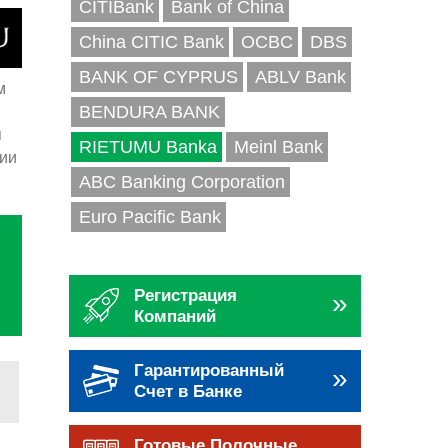
CITIBank
Bank of China
China CITIC Bank
OCBC
DBS
BANK OF CYPRUS
ABLV Bank
м
BENDURA BANK
я
RIETUMU Banka
Meinl Bank
нии
ABC Banking Corporation
Euro Pacific Bank
Регистрация
»
Компаний
Гарантированный
»
Счет в Банке
Готовые Полочные