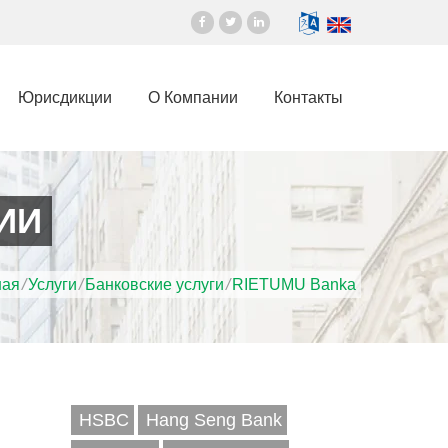
Юрисдикции
О Компании
Контакты
ИИ
ная
/
Услуги
/
Банковские услуги
/
RIETUMU Banka
HSBC
Hang Seng Bank