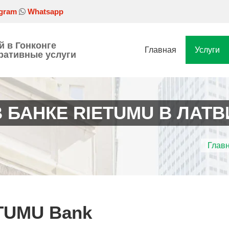
gram
Whatsapp
й в Гонконге
Главная
Услуги
ативные услуги
 БАНКЕ RIETUMU В ЛАТВ
Глав
TUMU Bank