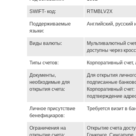
SWIFT- код:
RTMBLV2X
Поддерживаемые
Английский, русский 
языки:
Виды валюты:
Мультивалютный счет
доступны через крос
Типы счетов:
Корпоративный счет, 
Документы,
Для открытия личного
необходимые для
подписанные банков
открытия счета:
Корпоративный счет:
подтверждение адрес
Личное присутствие
Требуется визит в ба
бенефициаров:
Ограничения на
Открытие счета дост
открытие счета:
Гонконге, Сингапуре.