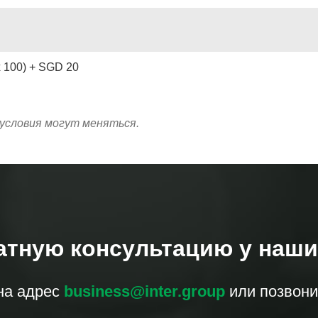
x 100) + SGD 20
условия могут меняться.
атную консультацию у наши
на адрес
business@inter.group
или позвони