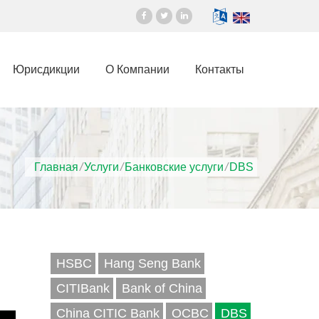
Юрисдикции
О Компании
Контакты
Главная
/
Услуги
/
Банковские услуги
/
DBS
HSBC
Hang Seng Bank
CITIBank
Bank of China
China CITIC Bank
OCBC
DBS