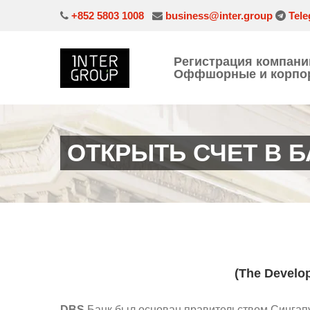
+852 5803 1008
business@inter.group
Tele
Регистрация компани
Оффшорные и корпор
ОТКРЫТЬ СЧЕТ В Б
(The Develo
DBS
Банк был основан правительством Сингапу