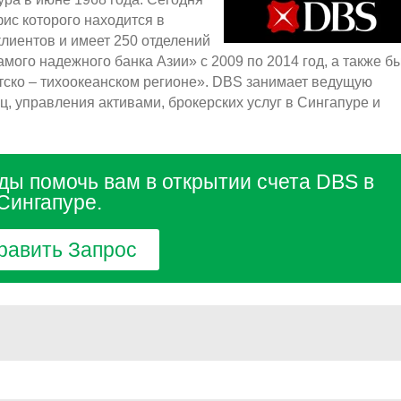
фис которого находится в
лиентов и имеет 250 отделений
мого надежного банка Азии» с 2009 по 2014 год, а также б
тско – тихоокеанском регионе». DBS занимает ведущую
, управления активами, брокерских услуг в Сингапуре и
ды помочь вам в открытии счета DBS в
Сингапуре.
равить Запрос