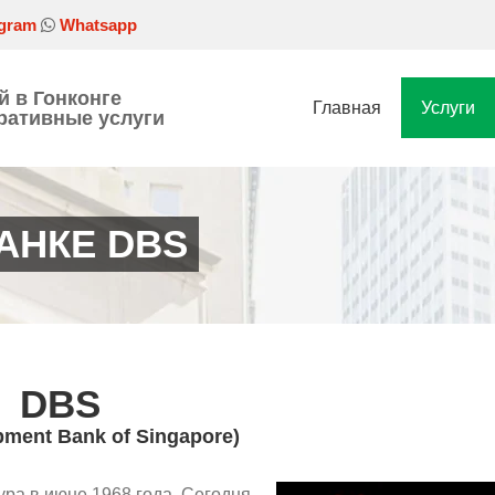
gram
Whatsapp
й в Гонконге
Главная
Услуги
ативные услуги
АНКЕ DBS
DBS
pment Bank of Singapore)
ра в июне 1968 года. Сегодня