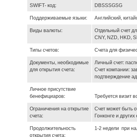
SWIFT- код:
DBSSSGSG
Поддерживаемые языки:
Английский, китай
Виды валюты:
Отдельный счет д
CNY, NZD, HKD, S
Типы счетов:
Счета для физиче
Документы, необходимые
Личный счет: пасп
для открытия счета:
Счет компании: за
подтверждение ад
Личное присутствие
бенефициаров:
Требуется визит в
Ограничения на открытие
Счет может быть о
счета:
Гонконге и други
Продолжительность
1-2 недели при н
открытия счета: