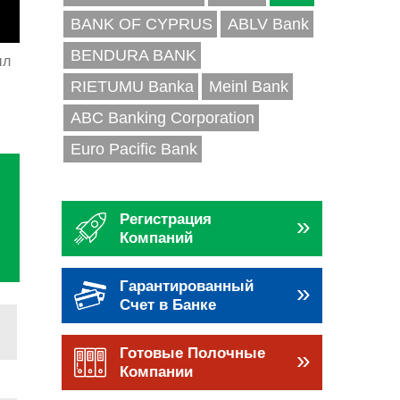
BANK OF CYPRUS
ABLV Bank
BENDURA BANK
ыл
RIETUMU Banka
Meinl Bank
ABC Banking Corporation
Euro Pacific Bank
Регистрация
»
Компаний
Гарантированный
»
Счет в Банке
Готовые Полочные
»
Компании