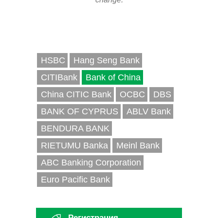
HSBC
Hang Seng Bank
CITIBank
Bank of China
China CITIC Bank
OCBC
DBS
BANK OF CYPRUS
ABLV Bank
BENDURA BANK
RIETUMU Banka
Meinl Bank
ABC Banking Corporation
Euro Pacific Bank
Регистрация