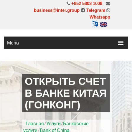
+852 5803 1008
business@inter.group
Telegram
Whatsapp
Menu
ОТКРЫТЬ СЧЕТ
В БАНКЕ КИТАЯ
(ГОНКОНГ)
Главная
/
Услуги
/
Банковские
услуги
/
Bank of China