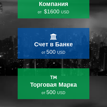
Компания
$1600
от
USD
Счет в Банке
500
от
USD
Торговая Марка
500
от
USD