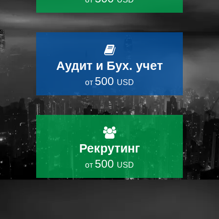
Аудит и Бух. учет
500
от
USD
Рекрутинг
500
от
USD