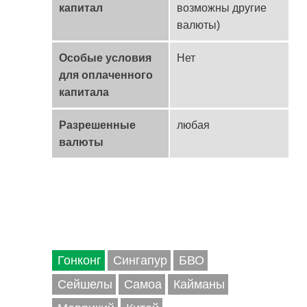
капитал
возможны другие
валюты)
Особые условия
Нет
для оплаченного
капитала
Разрешенные
любая
валюты
Гонконг
Сингапур
БВО
Сейшелы
Самоа
Кайманы