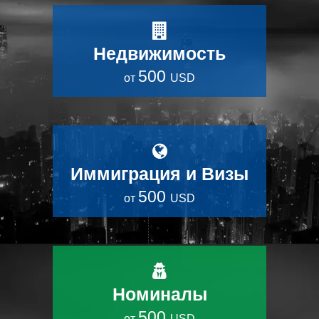
Недвижимость
500
от
USD
Иммиграция и Визы
500
от
USD
Номиналы
500
от
USD